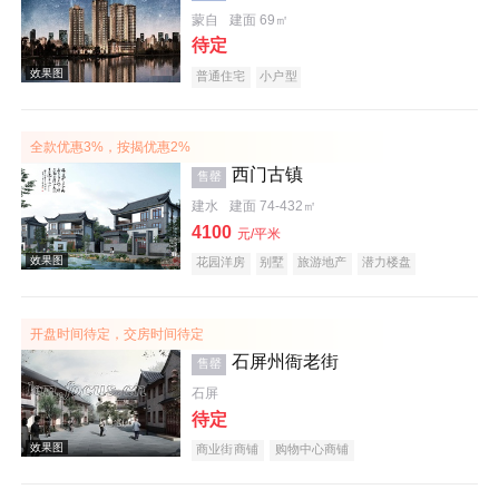
蒙自
建面 69㎡
待定
效果图
普通住宅
小户型
全款优惠3%，按揭优惠2%
西门古镇
售罄
建水
建面 74-432㎡
4100
元/平米
花园洋房
别墅
旅游地产
潜力楼盘
效果图
宜居生态地产
开盘时间待定，交房时间待定
石屏州衙老街
售罄
石屏
待定
商业街商铺
购物中心商铺
效果图