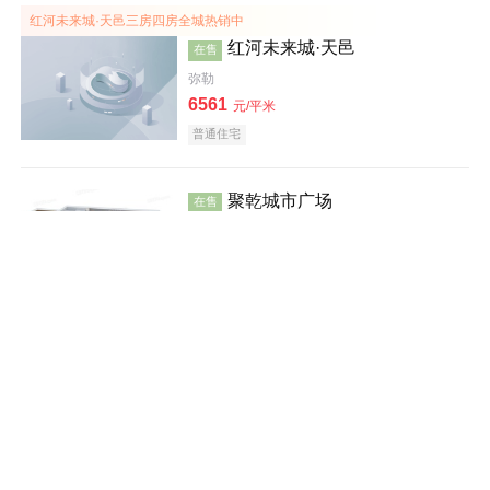
红河未来城·天邑三房四房全城热销中
红河未来城·天邑
在售
弥勒
6561
元/平米
普通住宅
效果图
聚乾城市广场
在售
蒙自
建面 53-119㎡
6000
元/平米
写字楼
公寓
小户型
效果图
水岸郦城四期期房均价5500元/㎡
水岸郦城四期
在售
元阳
5500
元/平米
别墅