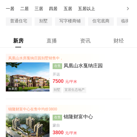
300-500万
500-1000万
1000万以上
一居
二居
三居
四居
五居
五居以上
普通住宅
别墅
写字楼商铺
住宅底商
临街商
新房
直播
资讯
财经
凤凰山水房戛纳庄园别墅销售中，
凤凰山水戛纳庄园
在售
开远
7500
元/平米
别墅
宜居生态地产
锦隆财富中心在售中均价3800
锦隆财富中心
在售
蒙自
3800
元/平米