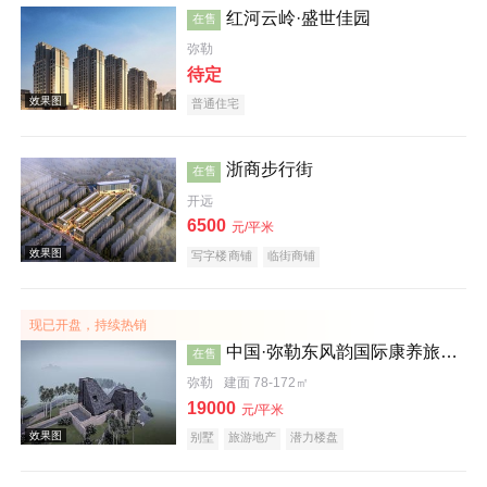
红河云岭·盛世佳园
在售
弥勒
待定
普通住宅
浙商步行街
在售
开远
效果图
6500
元/平米
写字楼商铺
临街商铺
现已开盘，持续热销
中国·弥勒东风韵国际康养旅游度假区沐心谷
在售
弥勒
建面 78-172㎡
19000
元/平米
效果图
别墅
旅游地产
潜力楼盘