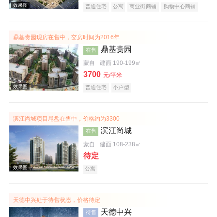
普通住宅
公寓
商业街商铺
购物中心商铺
写字楼
潜力楼盘
复合地产
鼎基贵园现房在售中，交房时间为2016年
效果图
鼎基贵园
在售
蒙自
建面 190-199㎡
3700
元/平米
普通住宅
小户型
滨江尚城项目尾盘在售中，价格约为3300
滨江尚城
在售
效果图
蒙自
建面 108-238㎡
待定
公寓
天德中兴处于待售状态，价格待定
天德中兴
待售