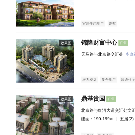
宜居生态地产
别墅
锦隆财富中心
在售
效果图
天马路与北京路交汇处
查
潜力楼盘
复合地产
普通住
鼎基贵园
在售
效果图
北京路与红河大道交汇处文
建面：190-199㎡ |
五居(2)