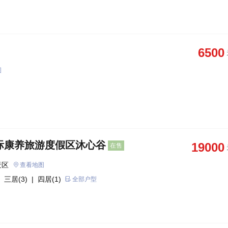
6500
图
际康养旅游度假区沐心谷
19000
在售
景区
查看地图
 三居(3)
| 四居(1)
全部户型