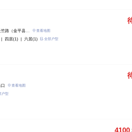
天竺路（金平县绿
查看地图
| 四居(1)
| 六居(1)
全部户型
路口
查看地图
部户型
4100