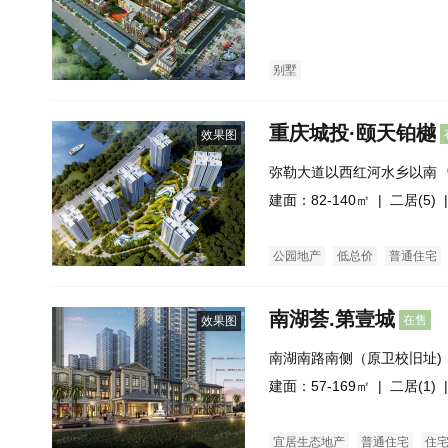
别墅
重庆城投·颐天铂樾
效果图
弥勒大道以西红河水乡以南
建面：82-140㎡ |
二居(5)
|
公园地产
低总价
普通住宅
南湖荟.第壹城
在售
效果图
南湖南路南侧（原卫校旧址)
建面：57-169㎡ |
二居(1)
|
宜居生态地产
普通住宅
住