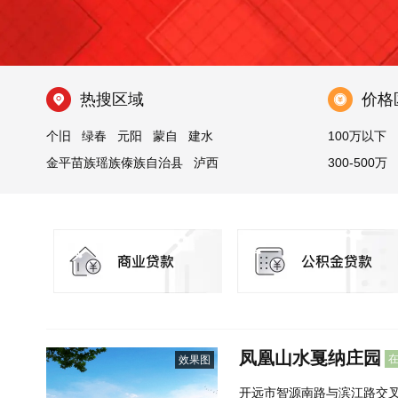
热搜区域
价格
个旧
绿春
元阳
蒙自
建水
100万以下
金平苗族瑶族傣族自治县
泸西
300-500万
屏边苗族自治县
开远
河口瑶族自治县
红河
石屏
弥勒
凤凰山水戛纳庄园
效果图
开远市智源南路与滨江路交