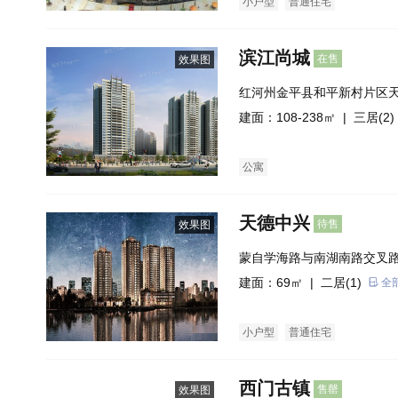
小户型
普通住宅
滨江尚城
在售
效果图
红河州金平县和平新村片区
宝云皓大酒店旁）
建面：108-238㎡ |
三居(2)
公寓
天德中兴
待售
效果图
蒙自学海路与南湖南路交叉
建面：69㎡ |
二居(1)
全
小户型
普通住宅
西门古镇
售罄
效果图