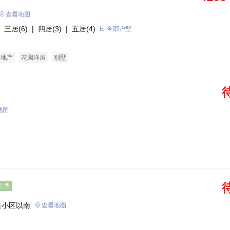
查看地图
 三居(6)
| 四居(3)
| 五居(4)
全部户型
态地产
花园洋房
别墅
地图
在售
泉小区以南
查看地图