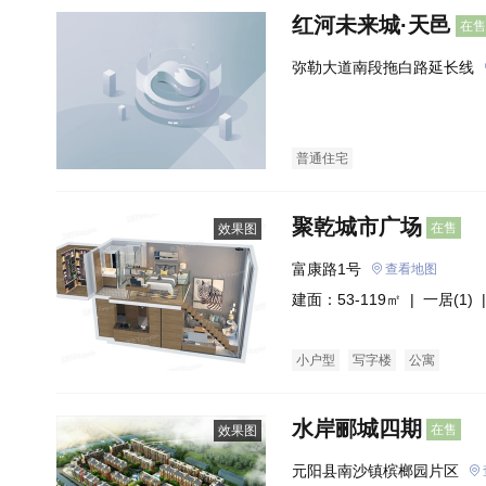
红河未来城·天邑
在售
弥勒大道南段拖白路延长线
普通住宅
聚乾城市广场
在售
效果图
富康路1号
查看地图
建面：53-119㎡ |
一居(1)
|
小户型
写字楼
公寓
水岸郦城四期
在售
效果图
元阳县南沙镇槟榔园片区