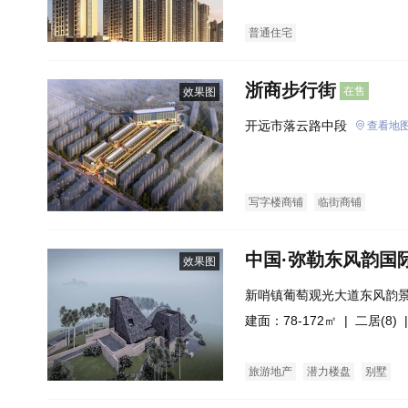
普通住宅
浙商步行街
在售
效果图
开远市落云路中段
查看地
写字楼商铺
临街商铺
中国·弥勒东风韵国
效果图
新哨镇葡萄观光大道东风韵
建面：78-172㎡ |
二居(8)
|
旅游地产
潜力楼盘
别墅