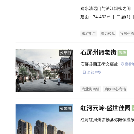
建水清远门与泸江烟柳之间
建面：74-432㎡ |
二居(1)
|
旅游地产
潜力楼盘
宜居生
石屏州衙老街
售罄
效果图
石屏县西正街文庙处
查看
全部户型
商业街商铺
购物中心商铺
红河云岭·盛世佳园
效果图
红河红河州弥勒县弥阳镇温