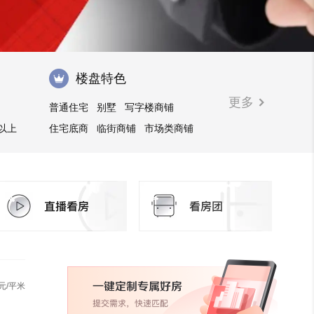
楼盘特色
更多
普通住宅
别墅
写字楼商铺
㎡以上
住宅底商
临街商铺
市场类商铺
公寓
商住楼
花园洋房
元/平米