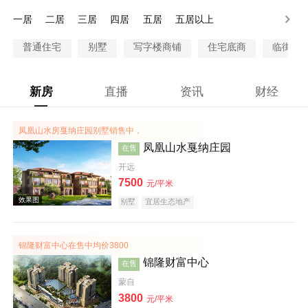
300-500万
500-1000万
1000万以上
一居
二居
三居
四居
五居
五居以上
普通住宅
别墅
写字楼商铺
住宅底商
临街商
新房
直播
资讯
财经
凤凰山水房戛纳庄园别墅销售中，
凤凰山水戛纳庄园
在售
开远
7500
元/平米
别墅
宜居生态地产
锦隆财富中心在售中均价3800
锦隆财富中心
在售
蒙自
3800
元/平米