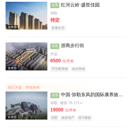
红河云岭·盛世佳园
在售
弥勒
待定
普通住宅
浙商步行街
在售
开远
效果图
6500
元/平米
写字楼商铺
临街商铺
现已开盘，持续热销
中国·弥勒东风韵国际康养旅游度假区沐心谷
在售
弥勒
建面 78-172㎡
19000
元/平米
效果图
别墅
旅游地产
潜力楼盘