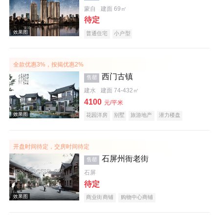
蒙自
建面 69㎡
待定
效果图
普通住宅
小户型
全款优惠3%，按揭优惠2%
西门古镇
售罄
建水
建面 74-432㎡
4100
元/平米
花园洋房
别墅
旅游地产
潜力楼盘
效果图
宜居生态地产
开盘时间待定，交房时间待定
石屏州衙老街
售罄
石屏
待定
商业街商铺
购物中心商铺
效果图