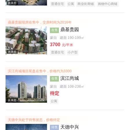
普通住宅
公寓
商业街商铺
购物中心商铺
写字楼
潜力楼盘
复合地产
鼎基贵园现房在售中，交房时间为2016年
效果图
鼎基贵园
在售
蒙自
建面 190-199㎡
3700
元/平米
普通住宅
小户型
滨江尚城项目尾盘在售中，价格约为3300
滨江尚城
在售
效果图
蒙自
建面 108-238㎡
待定
公寓
天德中兴处于待售状态，价格待定
天德中兴
待售