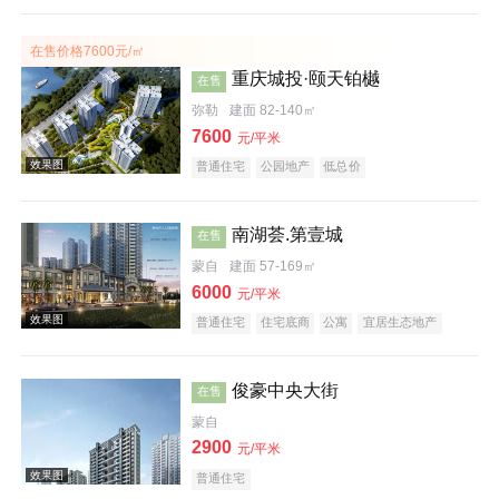
效果图
在售价格7600元/㎡
重庆城投·颐天铂樾
在售
弥勒
建面 82-140㎡
7600
元/平米
普通住宅
公园地产
低总价
南湖荟.第壹城
在售
蒙自
建面 57-169㎡
6000
元/平米
普通住宅
住宅底商
公寓
宜居生态地产
俊豪中央大街
在售
蒙自
2900
元/平米
效果图
普通住宅