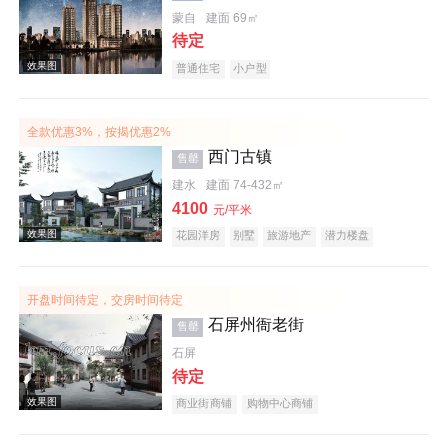
蒙自
建面 69㎡
待定
效果图
普通住宅
小户型
全款优惠3%，按揭优惠2%
西门古镇
售罄
建水
建面 74-432㎡
4100
元/平米
花园洋房
别墅
旅游地产
潜力楼盘
效果图
宜居生态地产
开盘时间待定，交房时间待定
石屏州衙老街
售罄
石屏
待定
商业街商铺
购物中心商铺
效果图