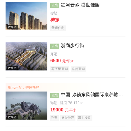
红河云岭·盛世佳园
在售
弥勒
待定
普通住宅
浙商步行街
在售
开远
效果图
6500
元/平米
写字楼商铺
临街商铺
现已开盘，持续热销
中国·弥勒东风韵国际康养旅游度假区沐心谷
在售
弥勒
建面 78-172㎡
19000
元/平米
效果图
别墅
旅游地产
潜力楼盘