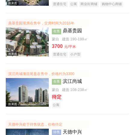
普通住宅
公寓
商业街商铺
购物中心商铺
写字楼
潜力楼盘
复合地产
鼎基贵园现房在售中，交房时间为2016年
效果图
鼎基贵园
在售
蒙自
建面 190-199㎡
3700
元/平米
普通住宅
小户型
滨江尚城项目尾盘在售中，价格约为3300
滨江尚城
在售
效果图
蒙自
建面 108-238㎡
待定
公寓
天德中兴处于待售状态，价格待定
天德中兴
待售