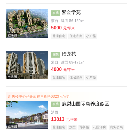
紫金学苑
在售
蒙自
建面 56-159㎡
5000
元/平米
普通住宅
住宅底商
小户型
效果图
怡龙苑
在售
蒙自
建面 89-171㎡
4000
元/平米
普通住宅
住宅底商
小户型
新售楼中心已开放在售价格6323元/㎡起
鹿梨山国际康养度假区
在售
效果图
泸西
13813
元/平米
普通住宅
别墅
写字楼
花园洋房
商务公寓
临街商铺
公园地产