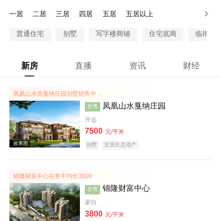
300-500万
500-1000万
1000万以上
一居
二居
三居
四居
五居
五居以上
普通住宅
别墅
写字楼商铺
住宅底商
临街商
新房
直播
资讯
财经
凤凰山水房戛纳庄园别墅销售中，
凤凰山水戛纳庄园
在售
开远
7500
元/平米
别墅
宜居生态地产
锦隆财富中心在售中均价3800
锦隆财富中心
在售
蒙自
3800
元/平米