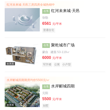
红河未来城·天邑三房四房全城热销中
红河未来城·天邑
在售
弥勒
6561
元/平米
普通住宅
效果图
聚乾城市广场
在售
蒙自
建面 53-119㎡
6000
元/平米
写字楼
公寓
小户型
效果图
水岸郦城四期期房均价5500元/㎡
水岸郦城四期
在售
元阳
5500
元/平米
别墅