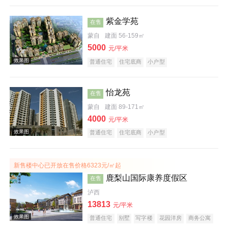
紫金学苑
在售
蒙自
建面 56-159㎡
5000
元/平米
普通住宅
住宅底商
小户型
效果图
怡龙苑
在售
蒙自
建面 89-171㎡
4000
元/平米
普通住宅
住宅底商
小户型
新售楼中心已开放在售价格6323元/㎡起
鹿梨山国际康养度假区
在售
效果图
泸西
13813
元/平米
普通住宅
别墅
写字楼
花园洋房
商务公寓
临街商铺
公园地产