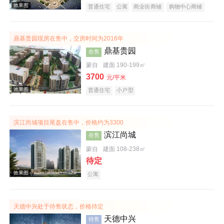
普通住宅
公寓
商业街商铺
购物中心商铺
写字楼
潜力楼盘
复合地产
鼎基贵园现房在售中，交房时间为2016年
效果图
鼎基贵园
在售
蒙自
建面 190-199㎡
3700
元/平米
普通住宅
小户型
滨江尚城项目尾盘在售中，价格约为3300
滨江尚城
在售
效果图
蒙自
建面 108-238㎡
待定
公寓
天德中兴处于待售状态，价格待定
天德中兴
待售