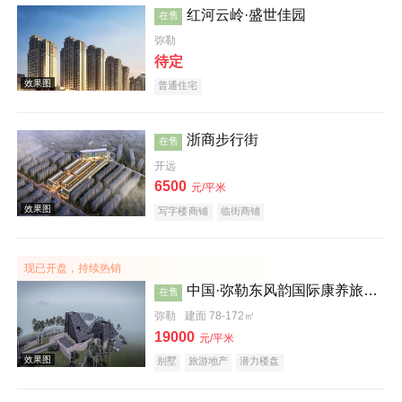
红河云岭·盛世佳园
在售
弥勒
待定
普通住宅
浙商步行街
在售
开远
效果图
6500
元/平米
写字楼商铺
临街商铺
现已开盘，持续热销
中国·弥勒东风韵国际康养旅游度假区沐心谷
在售
弥勒
建面 78-172㎡
19000
元/平米
效果图
别墅
旅游地产
潜力楼盘