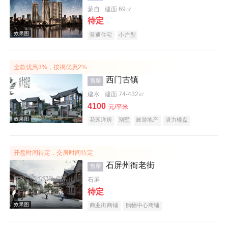
蒙自
建面 69㎡
待定
效果图
普通住宅
小户型
全款优惠3%，按揭优惠2%
西门古镇
售罄
建水
建面 74-432㎡
4100
元/平米
花园洋房
别墅
旅游地产
潜力楼盘
效果图
宜居生态地产
开盘时间待定，交房时间待定
石屏州衙老街
售罄
石屏
待定
商业街商铺
购物中心商铺
效果图