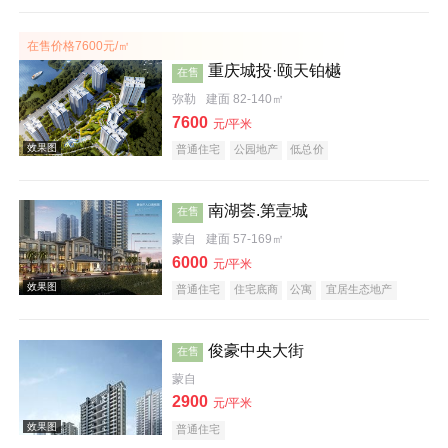
效果图
在售价格7600元/㎡
重庆城投·颐天铂樾
在售
弥勒
建面 82-140㎡
7600
元/平米
普通住宅
公园地产
低总价
南湖荟.第壹城
在售
蒙自
建面 57-169㎡
6000
元/平米
普通住宅
住宅底商
公寓
宜居生态地产
俊豪中央大街
在售
蒙自
2900
元/平米
效果图
普通住宅