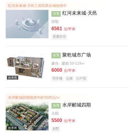
红河未来城·天邑三房四房全城热销中
红河未来城·天邑
在售
弥勒
6561
元/平米
普通住宅
效果图
聚乾城市广场
在售
蒙自
建面 53-119㎡
6000
元/平米
写字楼
公寓
小户型
效果图
水岸郦城四期期房均价5500元/㎡
水岸郦城四期
在售
元阳
5500
元/平米
别墅