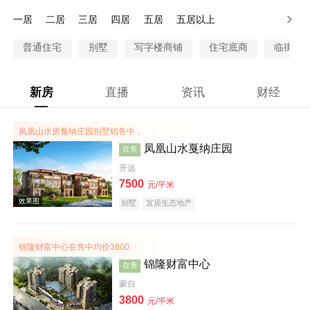
300-500万
500-1000万
1000万以上
一居
二居
三居
四居
五居
五居以上
普通住宅
别墅
写字楼商铺
住宅底商
临街商
新房
直播
资讯
财经
凤凰山水房戛纳庄园别墅销售中，
凤凰山水戛纳庄园
在售
开远
7500
元/平米
别墅
宜居生态地产
锦隆财富中心在售中均价3800
锦隆财富中心
在售
蒙自
3800
元/平米