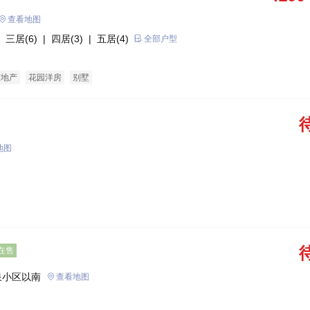
查看地图
 三居(6)
| 四居(3)
| 五居(4)
全部户型
态地产
花园洋房
别墅
地图
在售
泉小区以南
查看地图