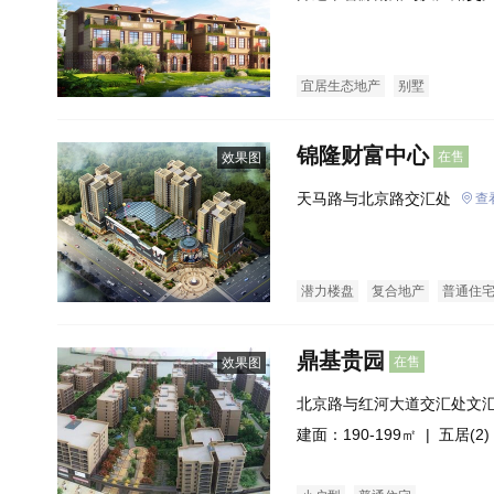
宜居生态地产
别墅
锦隆财富中心
在售
效果图
天马路与北京路交汇处
查
潜力楼盘
复合地产
普通住
鼎基贵园
在售
效果图
北京路与红河大道交汇处文
建面：190-199㎡ |
五居(2)