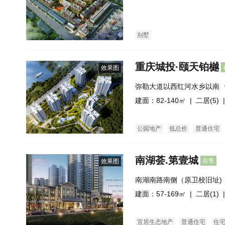
别墅
重庆城投·颐天铂樾
效果图
弥勒大道以西红河水乡以南
建面：82-140㎡ |
二居(5)
|
公园地产
低总价
普通住宅
南湖荟.第壹城
在售
效果图
南湖南路南侧（原卫校旧址)
建面：57-169㎡ |
二居(1)
|
宜居生态地产
普通住宅
住