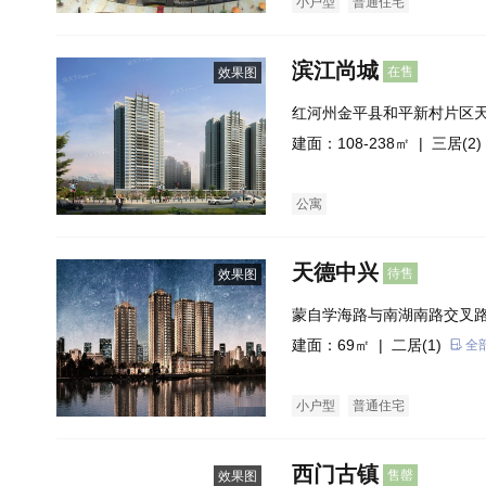
小户型
普通住宅
滨江尚城
在售
效果图
红河州金平县和平新村片区
宝云皓大酒店旁）
建面：108-238㎡ |
三居(2)
公寓
天德中兴
待售
效果图
蒙自学海路与南湖南路交叉
建面：69㎡ |
二居(1)
全
小户型
普通住宅
西门古镇
售罄
效果图