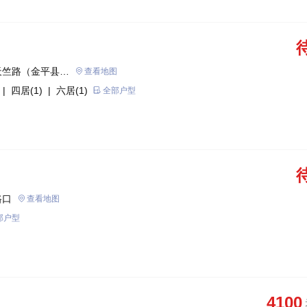
天竺路（金平县绿
查看地图
| 四居(1)
| 六居(1)
全部户型
路口
查看地图
部户型
4100