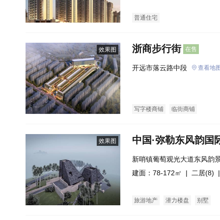
普通住宅
浙商步行街
在售
效果图
开远市落云路中段
查看地
写字楼商铺
临街商铺
中国·弥勒东风韵国
效果图
新哨镇葡萄观光大道东风韵
建面：78-172㎡ |
二居(8)
|
旅游地产
潜力楼盘
别墅