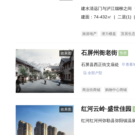
建水清远门与泸江烟柳之间
建面：74-432㎡ |
二居(1)
|
旅游地产
潜力楼盘
宜居生
石屏州衙老街
售罄
效果图
石屏县西正街文庙处
查看
全部户型
商业街商铺
购物中心商铺
红河云岭·盛世佳园
效果图
红河红河州弥勒县弥阳镇温