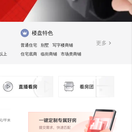
楼盘特色
更多
普通住宅
别墅
写字楼商铺
㎡以上
住宅底商
临街商铺
市场类商铺
公寓
商住楼
花园洋房
元/平米