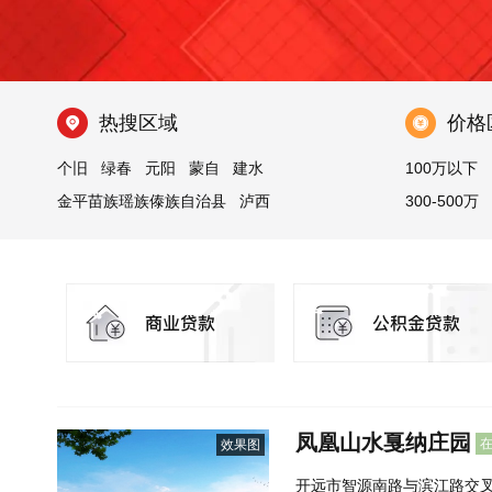
热搜区域
价格
个旧
绿春
元阳
蒙自
建水
100万以下
金平苗族瑶族傣族自治县
泸西
300-500万
屏边苗族自治县
开远
河口瑶族自治县
红河
石屏
弥勒
凤凰山水戛纳庄园
效果图
开远市智源南路与滨江路交