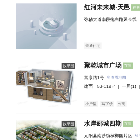
红河未来城·天邑
在售
弥勒大道南段拖白路延长线
普通住宅
聚乾城市广场
在售
效果图
富康路1号
查看地图
建面：53-119㎡ |
一居(1)
|
小户型
写字楼
公寓
水岸郦城四期
在售
效果图
元阳县南沙镇槟榔园片区