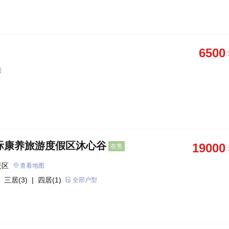
6500
图
际康养旅游度假区沐心谷
19000
在售
景区
查看地图
 三居(3)
| 四居(1)
全部户型