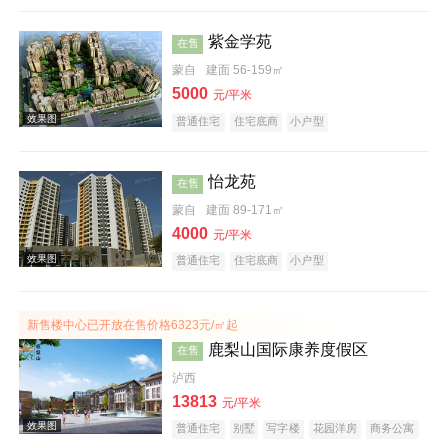
紫金学苑
在售
蒙自
建面 56-159㎡
5000
元/平米
普通住宅
住宅底商
小户型
效果图
怡龙苑
在售
蒙自
建面 89-171㎡
4000
元/平米
普通住宅
住宅底商
小户型
新售楼中心已开放在售价格6323元/㎡起
鹿梨山国际康养度假区
在售
效果图
泸西
13813
元/平米
普通住宅
别墅
写字楼
花园洋房
商务公寓
临街商铺
公园地产