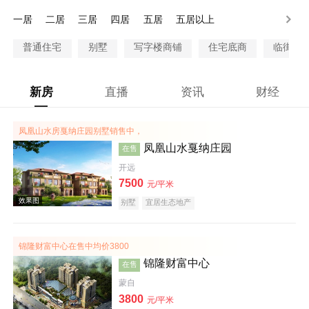
300-500万
500-1000万
1000万以上
一居
二居
三居
四居
五居
五居以上
普通住宅
别墅
写字楼商铺
住宅底商
临街商
新房
直播
资讯
财经
凤凰山水房戛纳庄园别墅销售中，
凤凰山水戛纳庄园
在售
开远
7500
元/平米
别墅
宜居生态地产
锦隆财富中心在售中均价3800
锦隆财富中心
在售
蒙自
3800
元/平米