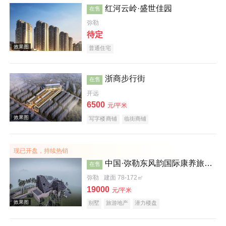
红河云岭·盛世佳园
在售
弥勒
待定
普通住宅
浙商步行街
在售
开远
效果图
6500
元/平米
写字楼商铺
临街商铺
现已开盘，持续热销
中国·弥勒东风韵国际康养旅游度假区沐心谷
在售
弥勒
建面 78-172㎡
19000
元/平米
效果图
别墅
旅游地产
潜力楼盘