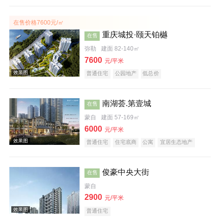
效果图
在售价格7600元/㎡
重庆城投·颐天铂樾
在售
弥勒
建面 82-140㎡
7600
元/平米
普通住宅
公园地产
低总价
南湖荟.第壹城
在售
蒙自
建面 57-169㎡
6000
元/平米
普通住宅
住宅底商
公寓
宜居生态地产
俊豪中央大街
在售
蒙自
2900
元/平米
效果图
普通住宅