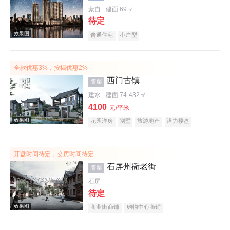
蒙自
建面 69㎡
待定
效果图
普通住宅
小户型
全款优惠3%，按揭优惠2%
西门古镇
售罄
建水
建面 74-432㎡
4100
元/平米
花园洋房
别墅
旅游地产
潜力楼盘
效果图
宜居生态地产
开盘时间待定，交房时间待定
石屏州衙老街
售罄
石屏
待定
商业街商铺
购物中心商铺
效果图