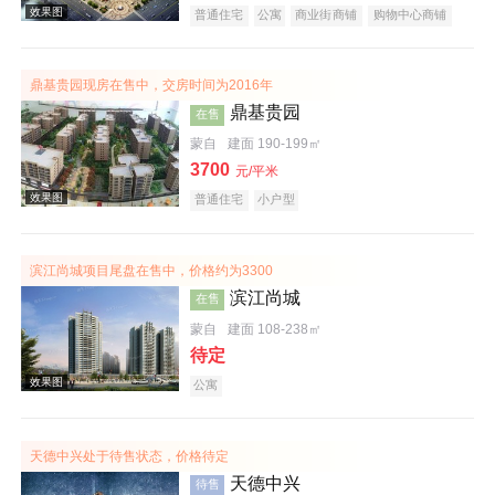
普通住宅
公寓
商业街商铺
购物中心商铺
写字楼
潜力楼盘
复合地产
鼎基贵园现房在售中，交房时间为2016年
效果图
鼎基贵园
在售
蒙自
建面 190-199㎡
3700
元/平米
普通住宅
小户型
滨江尚城项目尾盘在售中，价格约为3300
滨江尚城
在售
效果图
蒙自
建面 108-238㎡
待定
公寓
天德中兴处于待售状态，价格待定
天德中兴
待售