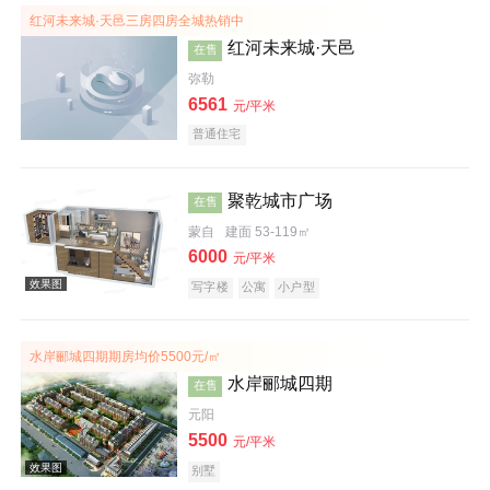
红河未来城·天邑三房四房全城热销中
红河未来城·天邑
在售
弥勒
6561
元/平米
普通住宅
效果图
聚乾城市广场
在售
蒙自
建面 53-119㎡
6000
元/平米
写字楼
公寓
小户型
效果图
水岸郦城四期期房均价5500元/㎡
水岸郦城四期
在售
元阳
5500
元/平米
别墅