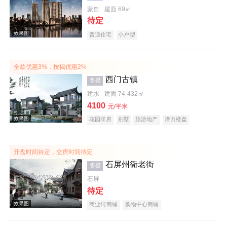
蒙自
建面 69㎡
待定
效果图
普通住宅
小户型
全款优惠3%，按揭优惠2%
西门古镇
售罄
建水
建面 74-432㎡
4100
元/平米
花园洋房
别墅
旅游地产
潜力楼盘
效果图
宜居生态地产
开盘时间待定，交房时间待定
石屏州衙老街
售罄
石屏
待定
商业街商铺
购物中心商铺
效果图