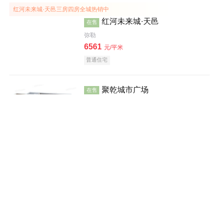
红河未来城·天邑三房四房全城热销中
红河未来城·天邑
在售
弥勒
6561
元/平米
普通住宅
效果图
聚乾城市广场
在售
蒙自
建面 53-119㎡
6000
元/平米
写字楼
公寓
小户型
效果图
水岸郦城四期期房均价5500元/㎡
水岸郦城四期
在售
元阳
5500
元/平米
别墅