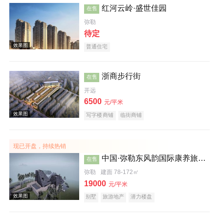
红河云岭·盛世佳园
在售
弥勒
待定
普通住宅
浙商步行街
在售
开远
效果图
6500
元/平米
写字楼商铺
临街商铺
现已开盘，持续热销
中国·弥勒东风韵国际康养旅游度假区沐心谷
在售
弥勒
建面 78-172㎡
19000
元/平米
效果图
别墅
旅游地产
潜力楼盘