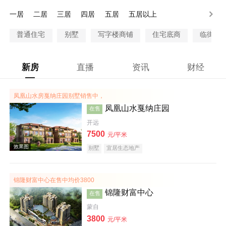
300-500万
500-1000万
1000万以上
一居
二居
三居
四居
五居
五居以上
普通住宅
别墅
写字楼商铺
住宅底商
临街商
新房
直播
资讯
财经
凤凰山水房戛纳庄园别墅销售中，
凤凰山水戛纳庄园
在售
开远
7500
元/平米
别墅
宜居生态地产
锦隆财富中心在售中均价3800
锦隆财富中心
在售
蒙自
3800
元/平米