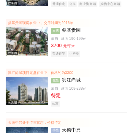
普通住宅
公寓
商业街商铺
购物中心商铺
写字楼
潜力楼盘
复合地产
鼎基贵园现房在售中，交房时间为2016年
效果图
鼎基贵园
在售
蒙自
建面 190-199㎡
3700
元/平米
普通住宅
小户型
滨江尚城项目尾盘在售中，价格约为3300
滨江尚城
在售
效果图
蒙自
建面 108-238㎡
待定
公寓
天德中兴处于待售状态，价格待定
天德中兴
待售