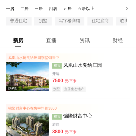
300-500万
500-1000万
1000万以上
一居
二居
三居
四居
五居
五居以上
普通住宅
别墅
写字楼商铺
住宅底商
临街商
新房
直播
资讯
财经
凤凰山水房戛纳庄园别墅销售中，
凤凰山水戛纳庄园
在售
开远
7500
元/平米
别墅
宜居生态地产
锦隆财富中心在售中均价3800
锦隆财富中心
在售
蒙自
3800
元/平米