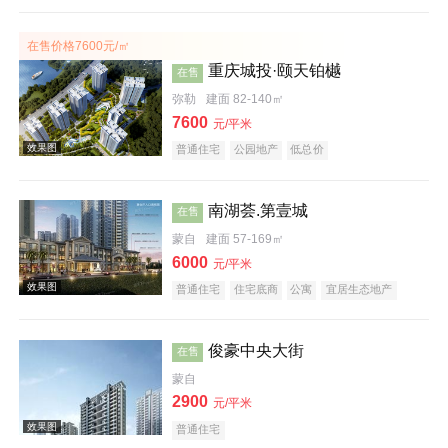
效果图
在售价格7600元/㎡
重庆城投·颐天铂樾
在售
弥勒
建面 82-140㎡
7600
元/平米
普通住宅
公园地产
低总价
南湖荟.第壹城
在售
蒙自
建面 57-169㎡
6000
元/平米
普通住宅
住宅底商
公寓
宜居生态地产
俊豪中央大街
在售
蒙自
2900
元/平米
效果图
普通住宅