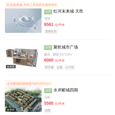
红河未来城·天邑三房四房全城热销中
红河未来城·天邑
在售
弥勒
6561
元/平米
普通住宅
效果图
聚乾城市广场
在售
蒙自
建面 53-119㎡
6000
元/平米
写字楼
公寓
小户型
效果图
水岸郦城四期期房均价5500元/㎡
水岸郦城四期
在售
元阳
5500
元/平米
别墅