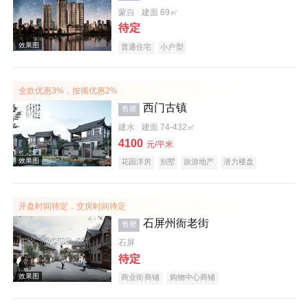
蒙自
建面 69㎡
待定
效果图
普通住宅
小户型
全款优惠3%，按揭优惠2%
西门古镇
售罄
建水
建面 74-432㎡
4100
元/平米
花园洋房
别墅
旅游地产
潜力楼盘
效果图
宜居生态地产
开盘时间待定，交房时间待定
石屏州衙老街
售罄
石屏
待定
商业街商铺
购物中心商铺
效果图