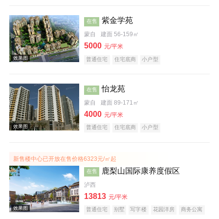
紫金学苑
在售
蒙自
建面 56-159㎡
5000
元/平米
普通住宅
住宅底商
小户型
效果图
怡龙苑
在售
蒙自
建面 89-171㎡
4000
元/平米
普通住宅
住宅底商
小户型
新售楼中心已开放在售价格6323元/㎡起
鹿梨山国际康养度假区
在售
效果图
泸西
13813
元/平米
普通住宅
别墅
写字楼
花园洋房
商务公寓
临街商铺
公园地产