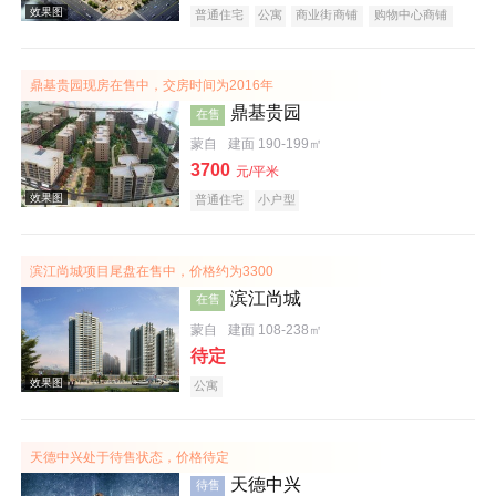
普通住宅
公寓
商业街商铺
购物中心商铺
写字楼
潜力楼盘
复合地产
鼎基贵园现房在售中，交房时间为2016年
效果图
鼎基贵园
在售
蒙自
建面 190-199㎡
3700
元/平米
普通住宅
小户型
滨江尚城项目尾盘在售中，价格约为3300
滨江尚城
在售
效果图
蒙自
建面 108-238㎡
待定
公寓
天德中兴处于待售状态，价格待定
天德中兴
待售