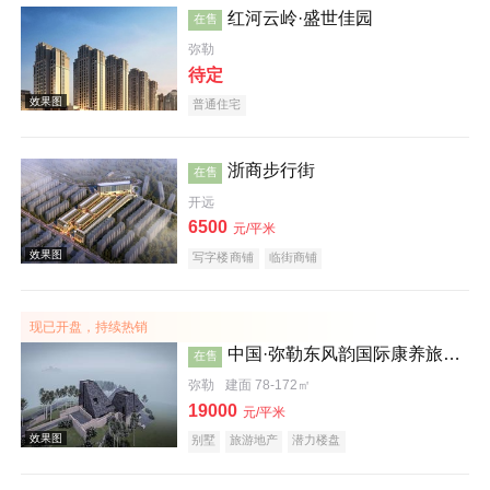
红河云岭·盛世佳园
在售
弥勒
待定
普通住宅
浙商步行街
在售
开远
效果图
6500
元/平米
写字楼商铺
临街商铺
现已开盘，持续热销
中国·弥勒东风韵国际康养旅游度假区沐心谷
在售
弥勒
建面 78-172㎡
19000
元/平米
效果图
别墅
旅游地产
潜力楼盘