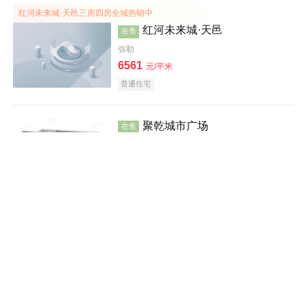
红河未来城·天邑三房四房全城热销中
红河未来城·天邑
在售
弥勒
6561
元/平米
普通住宅
效果图
聚乾城市广场
在售
蒙自
建面 53-119㎡
6000
元/平米
写字楼
公寓
小户型
效果图
水岸郦城四期期房均价5500元/㎡
水岸郦城四期
在售
元阳
5500
元/平米
别墅