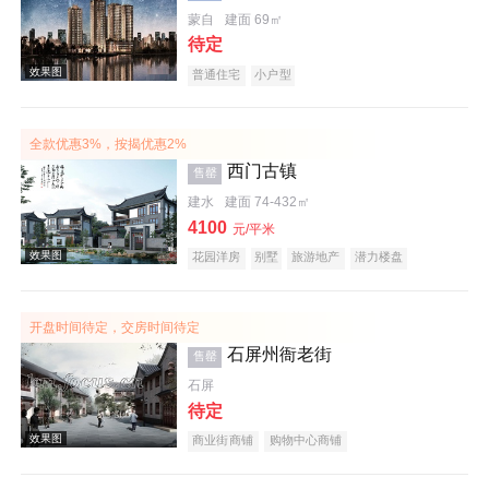
蒙自
建面 69㎡
待定
效果图
普通住宅
小户型
全款优惠3%，按揭优惠2%
西门古镇
售罄
建水
建面 74-432㎡
4100
元/平米
花园洋房
别墅
旅游地产
潜力楼盘
效果图
宜居生态地产
开盘时间待定，交房时间待定
石屏州衙老街
售罄
石屏
待定
商业街商铺
购物中心商铺
效果图