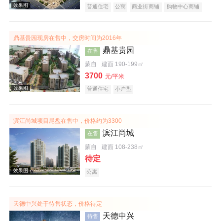
普通住宅
公寓
商业街商铺
购物中心商铺
写字楼
潜力楼盘
复合地产
鼎基贵园现房在售中，交房时间为2016年
效果图
鼎基贵园
在售
蒙自
建面 190-199㎡
3700
元/平米
普通住宅
小户型
滨江尚城项目尾盘在售中，价格约为3300
滨江尚城
在售
效果图
蒙自
建面 108-238㎡
待定
公寓
天德中兴处于待售状态，价格待定
天德中兴
待售