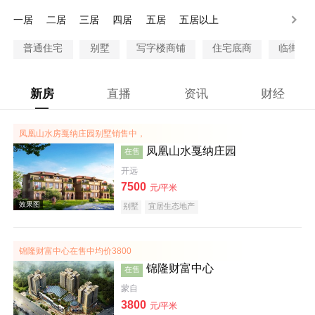
300-500万
500-1000万
1000万以上
一居
二居
三居
四居
五居
五居以上
普通住宅
别墅
写字楼商铺
住宅底商
临街商
新房
直播
资讯
财经
凤凰山水房戛纳庄园别墅销售中，
凤凰山水戛纳庄园
在售
开远
7500
元/平米
别墅
宜居生态地产
锦隆财富中心在售中均价3800
锦隆财富中心
在售
蒙自
3800
元/平米