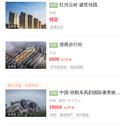
红河云岭·盛世佳园
在售
弥勒
待定
普通住宅
浙商步行街
在售
开远
效果图
6500
元/平米
写字楼商铺
临街商铺
现已开盘，持续热销
中国·弥勒东风韵国际康养旅游度假区沐心谷
在售
弥勒
建面 78-172㎡
19000
元/平米
效果图
别墅
旅游地产
潜力楼盘