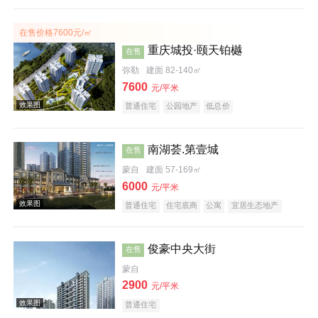
效果图
在售价格7600元/㎡
重庆城投·颐天铂樾
在售
弥勒
建面 82-140㎡
7600
元/平米
普通住宅
公园地产
低总价
南湖荟.第壹城
在售
蒙自
建面 57-169㎡
6000
元/平米
普通住宅
住宅底商
公寓
宜居生态地产
俊豪中央大街
在售
蒙自
2900
元/平米
效果图
普通住宅