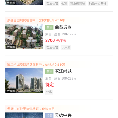
普通住宅
公寓
商业街商铺
购物中心商铺
写字楼
潜力楼盘
复合地产
鼎基贵园现房在售中，交房时间为2016年
效果图
鼎基贵园
在售
蒙自
建面 190-199㎡
3700
元/平米
普通住宅
小户型
滨江尚城项目尾盘在售中，价格约为3300
滨江尚城
在售
效果图
蒙自
建面 108-238㎡
待定
公寓
天德中兴处于待售状态，价格待定
天德中兴
待售