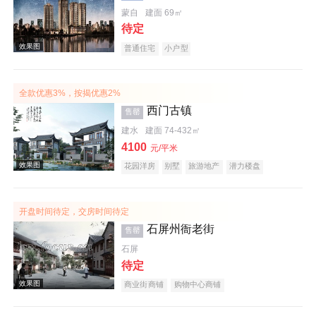
蒙自
建面 69㎡
待定
效果图
普通住宅
小户型
全款优惠3%，按揭优惠2%
西门古镇
售罄
建水
建面 74-432㎡
4100
元/平米
花园洋房
别墅
旅游地产
潜力楼盘
效果图
宜居生态地产
开盘时间待定，交房时间待定
石屏州衙老街
售罄
石屏
待定
商业街商铺
购物中心商铺
效果图