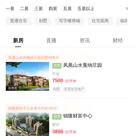
300-500万
500-1000万
1000万以上
一居
二居
三居
四居
五居
五居以上
普通住宅
别墅
写字楼商铺
住宅底商
临街商
新房
直播
资讯
财经
凤凰山水房戛纳庄园别墅销售中，
凤凰山水戛纳庄园
在售
开远
7500
元/平米
别墅
宜居生态地产
锦隆财富中心在售中均价3800
锦隆财富中心
在售
蒙自
3800
元/平米