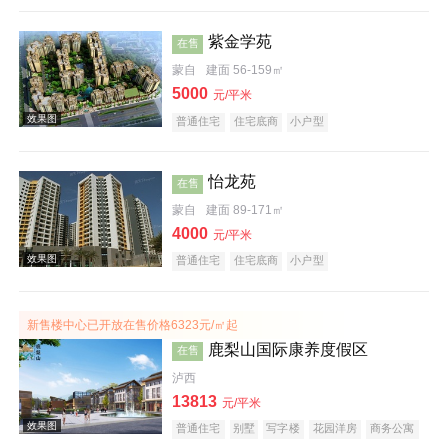
紫金学苑
在售
蒙自
建面 56-159㎡
5000
元/平米
普通住宅
住宅底商
小户型
效果图
怡龙苑
在售
蒙自
建面 89-171㎡
4000
元/平米
普通住宅
住宅底商
小户型
新售楼中心已开放在售价格6323元/㎡起
鹿梨山国际康养度假区
在售
效果图
泸西
13813
元/平米
普通住宅
别墅
写字楼
花园洋房
商务公寓
临街商铺
公园地产