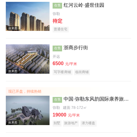
红河云岭·盛世佳园
在售
弥勒
待定
普通住宅
浙商步行街
在售
开远
效果图
6500
元/平米
写字楼商铺
临街商铺
现已开盘，持续热销
中国·弥勒东风韵国际康养旅游度假区沐心谷
在售
弥勒
建面 78-172㎡
19000
元/平米
效果图
别墅
旅游地产
潜力楼盘