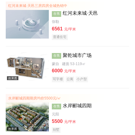
红河未来城·天邑三房四房全城热销中
红河未来城·天邑
在售
弥勒
6561
元/平米
普通住宅
效果图
聚乾城市广场
在售
蒙自
建面 53-119㎡
6000
元/平米
写字楼
公寓
小户型
效果图
水岸郦城四期期房均价5500元/㎡
水岸郦城四期
在售
元阳
5500
元/平米
别墅