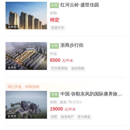
红河云岭·盛世佳园
在售
弥勒
待定
普通住宅
浙商步行街
在售
开远
效果图
6500
元/平米
写字楼商铺
临街商铺
现已开盘，持续热销
中国·弥勒东风韵国际康养旅游度假区沐心谷
在售
弥勒
建面 78-172㎡
19000
元/平米
效果图
别墅
旅游地产
潜力楼盘