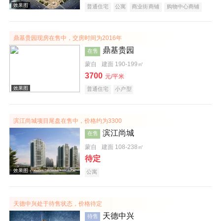
普通住宅
公寓
商业街商铺
购物中心商铺
写字楼
潜力楼盘
复合地产
鼎基贵园现房在售中，交房时间为2016年
效果图
鼎基贵园
在售
蒙自
建面 190-199㎡
3700
元/平米
普通住宅
小户型
滨江尚城项目尾盘在售中，价格约为3300
滨江尚城
在售
效果图
蒙自
建面 108-238㎡
待定
公寓
天德中兴处于待售状态，价格待定
天德中兴
待售