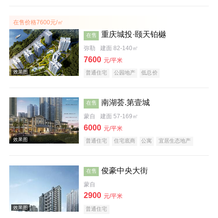
效果图
在售价格7600元/㎡
重庆城投·颐天铂樾
在售
弥勒
建面 82-140㎡
7600
元/平米
普通住宅
公园地产
低总价
南湖荟.第壹城
在售
蒙自
建面 57-169㎡
6000
元/平米
普通住宅
住宅底商
公寓
宜居生态地产
俊豪中央大街
在售
蒙自
2900
元/平米
效果图
普通住宅