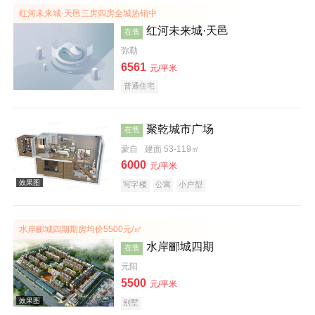
红河未来城·天邑三房四房全城热销中
红河未来城·天邑
在售
弥勒
6561
元/平米
普通住宅
效果图
聚乾城市广场
在售
蒙自
建面 53-119㎡
6000
元/平米
写字楼
公寓
小户型
效果图
水岸郦城四期期房均价5500元/㎡
水岸郦城四期
在售
元阳
5500
元/平米
别墅