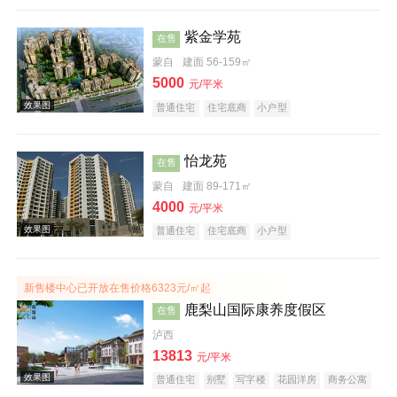
紫金学苑
在售
蒙自
建面 56-159㎡
5000
元/平米
普通住宅
住宅底商
小户型
效果图
怡龙苑
在售
蒙自
建面 89-171㎡
4000
元/平米
普通住宅
住宅底商
小户型
新售楼中心已开放在售价格6323元/㎡起
鹿梨山国际康养度假区
在售
效果图
泸西
13813
元/平米
普通住宅
别墅
写字楼
花园洋房
商务公寓
临街商铺
公园地产