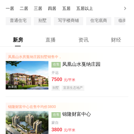
300-500万
500-1000万
1000万以上
一居
二居
三居
四居
五居
五居以上
普通住宅
别墅
写字楼商铺
住宅底商
临街商
新房
直播
资讯
财经
凤凰山水房戛纳庄园别墅销售中，
凤凰山水戛纳庄园
在售
开远
7500
元/平米
别墅
宜居生态地产
锦隆财富中心在售中均价3800
锦隆财富中心
在售
蒙自
3800
元/平米