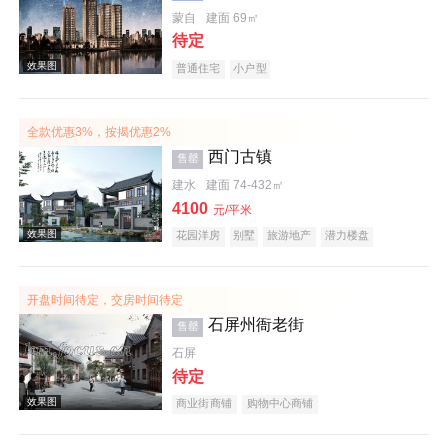
蒙自
建面 69㎡
待定
效果图
普通住宅
小户型
全款优惠3%，按揭优惠2%
西门古镇
售罄
建水
建面 74-432㎡
4100
元/平米
花园洋房
别墅
旅游地产
潜力楼盘
效果图
宜居生态地产
开盘时间待定，交房时间待定
石屏州衙老街
售罄
石屏
待定
商业街商铺
购物中心商铺
效果图