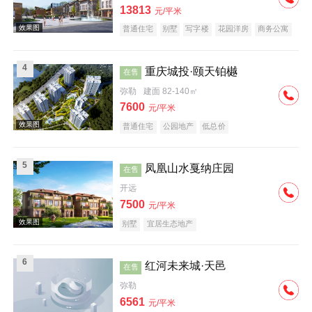
13813
元/平米
普通住宅
别墅
写字楼
花园洋房
商务公寓
临街商铺
公园地产
4
重庆城投·颐天铂樾
在售
弥勒
建面 82-140㎡
效果图
7600
元/平米
普通住宅
公园地产
低总价
5
凤凰山水戛纳庄园
在售
开远
7500
元/平米
效果图
别墅
宜居生态地产
6
红河未来城·天邑
在售
弥勒
6561
元/平米