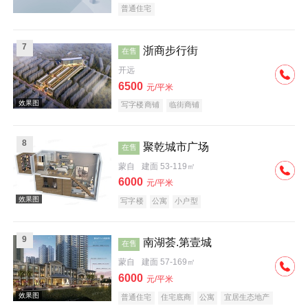
普通住宅
效果图
7
浙商步行街
在售
开远
6500
元/平米
写字楼商铺
临街商铺
8
聚乾城市广场
在售
蒙自
建面 53-119㎡
6000
元/平米
写字楼
公寓
小户型
9
南湖荟.第壹城
在售
效果图
蒙自
建面 57-169㎡
6000
元/平米
普通住宅
住宅底商
公寓
宜居生态地产