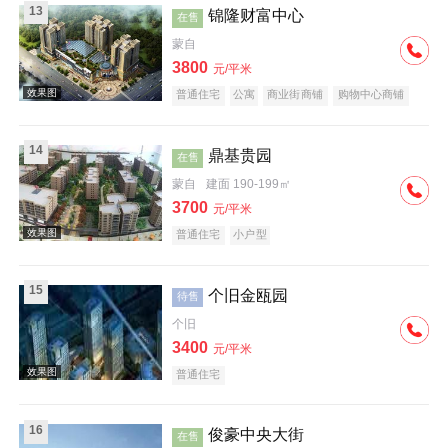
13
锦隆财富中心
在售
蒙自
3800
元/平米
普通住宅
公寓
商业街商铺
购物中心商铺
写字楼
潜力楼盘
复合地产
效果图
14
鼎基贵园
在售
蒙自
建面 190-199㎡
3700
元/平米
普通住宅
小户型
15
个旧金瓯园
待售
效果图
个旧
3400
元/平米
普通住宅
16
俊豪中央大街
在售