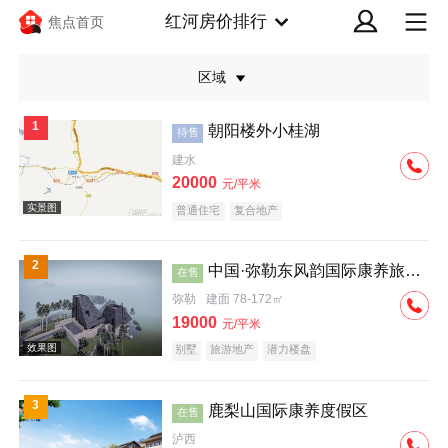
红河房价排行
焦点首页
区域
1
朝阳楼外小桂湖
待售
建水
20000
元/平米
普通住宅
复合地产
实景图
2
中国·弥勒东风韵国际康养旅游度假区沐心谷
在售
弥勒
建面 78-172㎡
19000
元/平米
别墅
旅游地产
潜力楼盘
3
鹿梨山国际康养度假区
在售
效果图
泸西