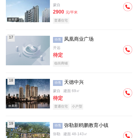
蒙自
效果图
2900
元/平米
普通住宅
17
凤凰商业广场
待售
开远
待定
效果图
临街商铺
18
天德中兴
待售
蒙自
建面 69㎡
待定
普通住宅
小户型
效果图
19
弥勒新鸥鹏教育小镇
待售
弥勒
建面 48-143㎡