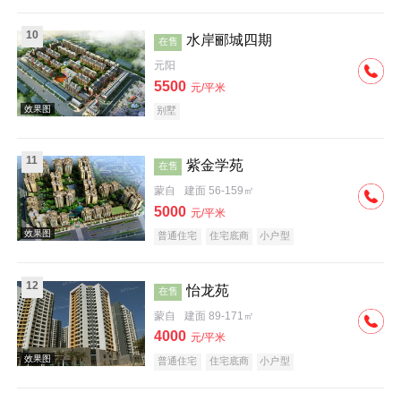
10
水岸郦城四期
在售
元阳
效果图
5500
元/平米
别墅
11
紫金学苑
在售
蒙自
建面 56-159㎡
5000
元/平米
效果图
普通住宅
住宅底商
小户型
12
怡龙苑
在售
蒙自
建面 89-171㎡
4000
元/平米
普通住宅
住宅底商
小户型
效果图